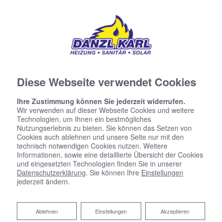
Diese Webseite verwendet Cookies
Ihre Zustimmung können Sie jederzeit widerrufen.
Wir verwenden auf dieser Webseite Cookies und weitere
Technologien, um Ihnen ein bestmögliches
Nutzungserlebnis zu bieten. Sie können das Setzen von
Cookies auch ablehnen und unsere Seite nur mit den
Gewerbliche
technisch notwendigen Cookies nutzen. Weitere
Informationen, sowie eine detaillierte Übersicht der Cookies
und eingesetzten Technologien finden Sie in unserer
Sanitäranlagen
Datenschutzerklärung
. Sie können Ihre
Einstellungen
jederzeit ändern.
Sanitärräume im Gewerbe unterscheiden sich
Ablehnen
Ablehnen
Einstellungen
Akzeptieren
grundlegend anhand der Ansprüche, die in den