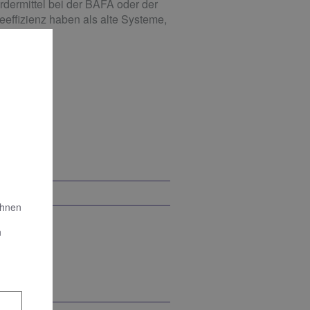
dermittel bei der BAFA oder der
ffizienz haben als alte Systeme,
Ihnen
n