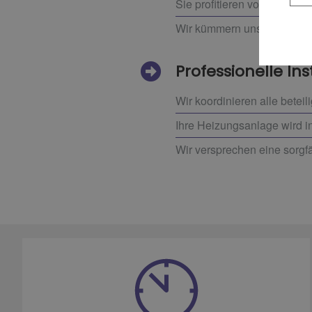
Sie profitieren von umfass
Wir kümmern uns um einen
Professionelle Ins
Wir koordinieren alle beteil
Ihre Heizungsanlage wird i
Wir versprechen eine sorgfä