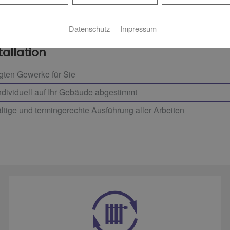
enden Service- und Garantieleistungen
 regelmäßigen Service und Wartung
Datenschutz
Impressum
tallation
igten Gewerke für Sie
ndividuell auf Ihr Gebäude abgestimmt
ltige und termingerechte Ausführung aller Arbeiten