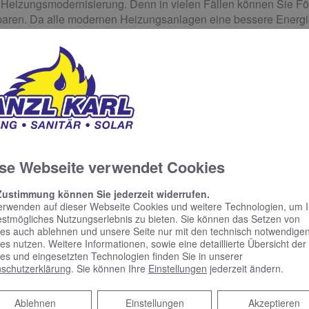
 Heizungsmodernisierung. Denn in vielen Fällen können Sie För
aren. Da alle modernen Heizungsanlagen eine bessere Energiee
brigens auch für eine Energieberatung!
:
nung und Beratung
se Webseite verwendet Cookies
uf einer individuellen Bedarfsanalyse
che Beratung zu Brennstoffen und Fördermitteln
Zustimmung können Sie jederzeit widerrufen.
erwenden auf dieser Webseite Cookies und weitere Technologien, um 
tellen wir eine transparente und bindende Kostenaufstellung
estmögliches Nutzungserlebnis zu bieten. Sie können das Setzen von
es auch ablehnen und unsere Seite nur mit den technisch notwendige
es nutzen. Weitere Informationen, sowie eine detaillierte Übersicht der
achmann
es und eingesetzten Technologien finden Sie in unserer
schutzerklärung
. Sie können Ihre
Einstellungen
jederzeit ändern.
h Markenprodukte führender Hersteller
Ablehnen
Ablehnen
Einstellungen
Akzeptieren